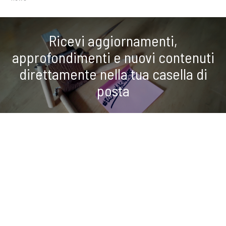
Ricevi aggiornamenti,
approfondimenti e nuovi contenuti
direttamente nella tua casella di
posta
ISCRIVITI ALLA NEWSLETTER
COOKIE
Questo sito web utilizza i cookie. Maggiori informazioni sui cookie
condividi
sono disponibili a
questo link
. Continuando ad utilizzare questo sito
si acconsente all'utilizzo dei cookie durante la navigazione.
ACCETTA