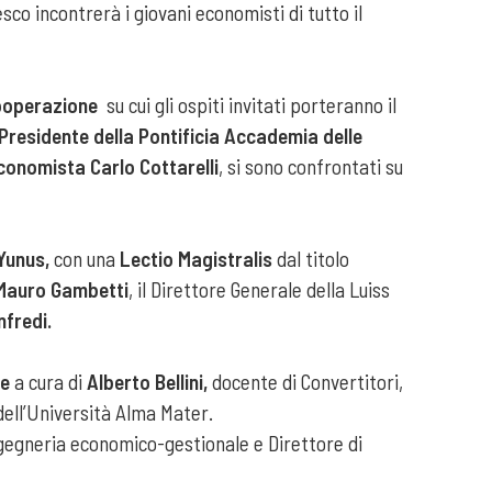
co incontrerà i giovani economisti di tutto il
ooperazione
su cui gli ospiti invitati porteranno il
Presidente della Pontificia Accademia delle
conomista Carlo Cottarelli
, si sono confrontati su
Yunus,
con una
Lectio Magistralis
dal titolo
Mauro Gambetti
, il Direttore Generale della Luiss
fredi.
re
a cura di
Alberto Bellini,
docente di Convertitori,
dell’Università Alma Mater.
ngegneria economico-gestionale e Direttore di