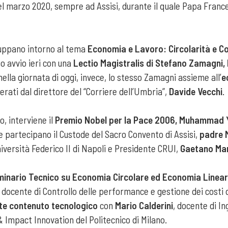
l marzo 2020, sempre ad Assisi, durante il quale Papa Frances
iluppano intorno al tema
Economia e Lavoro: Circolarità e C
so avvio ieri con una
Lectio Magistralis di Stefano Zamagni, 
ella giornata di oggi, invece, lo stesso Zamagni assieme all’
e
rati dal direttore del “Corriere dell’Umbria”,
Davide Vecchi
.
o, interviene il
Premio Nobel per la Pace 2006, Muhammad 
e partecipano il Custode del Sacro Convento di Assisi,
padre 
Università Federico II di Napoli e Presidente CRUI,
Gaetano Man
inario Tecnico su Economia Circolare ed Economia Linea
, docente di Controllo delle performance e gestione dei costi 
rte contenuto tecnologico
con
Mario Calderini
, docente di I
& Impact Innovation del Politecnico di Milano.