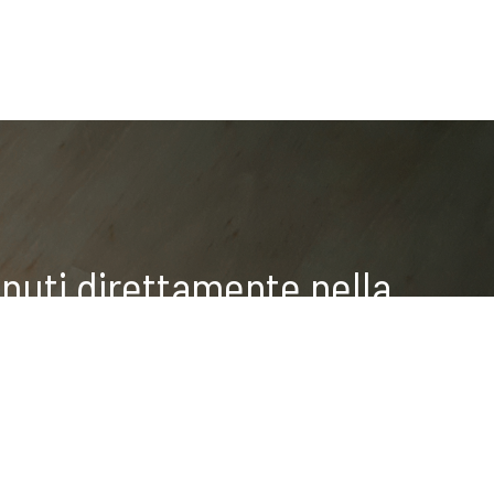
nuti direttamente nella
COOKIE
Questo sito web utilizza i cookie. Maggiori informazioni sui
cookie sono disponibili a
questo link
. Continuando ad
utilizzare questo sito si acconsente all'utilizzo dei cookie