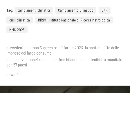
Tag:
cambiamenti climatici
Cambiamento Climatico
CNR
crisi climatica
INRiM - Istituto Nazionale di Ricerca Metrologica
MMC 2023
precedente:
human & green retail forum 2023. la sostenibilità delle
imprese del largo consumo
successivo:
mapei rilascia il primo bilancio di sostenibilità mondiale
con 57 paesi
news
Ricevi aggiornamenti,
approfondimenti e nuovi contenuti
COOKIE
direttamente nella tua casella di
Questo sito web utilizza i cookie. Maggiori informazioni sui cookie
posta