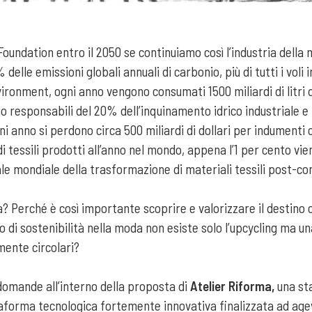
oundation entro il 2050 se continuiamo così l’industria della
% delle emissioni globali annuali di carbonio, più di tutti i vol
nment, ogni anno vengono consumati 1500 miliardi di litri d’acq
ono responsabili del 20% dell’inquinamento idrico industriale e
 Ogni anno si perdono circa 500 miliardi di dollari per indumen
di tessili prodotti all’anno nel mondo, appena l’1 per cento vien
tale mondiale della trasformazione di materiali tessili post-c
? Perché è così importante scoprire e valorizzare il destino 
i sostenibilità nella moda non esiste solo l’upcycling ma una
lmente circolari?
omande all’interno della proposta di
Atelier Riforma,
una sta
aforma tecnologica fortemente innovativa finalizzata ad agevol