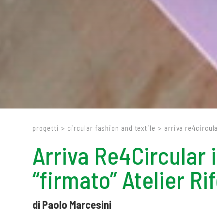
progetti
>
circular fashion and textile
>
arriva re4circul
Arriva Re4Circular 
“firmato” Atelier R
di Paolo Marcesini