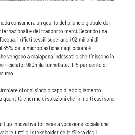
 moda consumerà un quarto del bilancio globale dei
i internazionali e del trasporto merci. Secondo una
ua, i rifiuti tessili superano i 92 milioni di
 il 35% delle microplastiche negli oceani è
ti che vengono a malapena indossati o che finiscono in
e riciclato: 980mila tonnellate. Il 15 per cento di
onsumo.
circolare di ogni singolo capo di abbigliamento
 quantità enorme di soluzioni che in molti casi sono
rt up innovativa torinese a vocazione sociale che
are tutti gli stakeholder della filiera degli