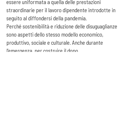
essere uniformata a quella delle prestazioni
straordinarie per il lavoro dipendente introdotte in
seguito al diffondersi della pandemia.
Perché sostenibilità e riduzione delle disuguaglianze
sono aspetti dello stesso modello economico,
produttivo, sociale e culturale. Anche durante
l'emergenza, per costruire il dopo.
COOKIE
Tag:
ASviS
Questo sito web utilizza i cookie. Maggiori informazioni sui cookie
Valutazione dell'impatto del Covid-19 sullo sviluppo sostenibile
sono disponibili a
questo link
. Continuando ad utilizzare questo sito
si acconsente all'utilizzo dei cookie durante la navigazione.
precedente:
l'economia circolare per essere davvero circolare deve
ACCETTA
profumare dalla testa
successivo:
ecco il #diariodibordo (circolare) delle nostre imprese
che combattono il virus con la riconversione civile della loro
produzione