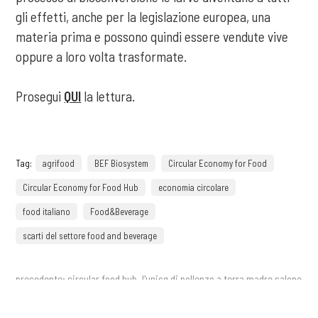
gli effetti, anche per la legislazione europea, una
materia prima e possono quindi essere vendute vive
oppure a loro volta trasformate.
Prosegui
QUI
la lettura.
Tag:
agrifood
BEF Biosystem
Circular Economy for Food
Circular Economy for Food Hub
economia circolare
food italiano
Food&Beverage
scarti del settore food and beverage
precedente:
circular food hub. l'unisg di pollenzo a terra madre salone
del gusto
successivo:
il circular marine food system sostenuto dalla ricerca