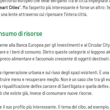
l percorso europeo che vede Bergamo tra le città impegnate a 
mart Cities
”. Ma l’aspetto più interessante è forse un altro:
 una lente attraverso cui ripensare l’intera città.
onsumo di risorse
eme alla Banca Europea per gli Investimenti e al Circular City
are e i beni di consumo. Dietro queste categorie si leggono alcu
spreco alimentare e l’accumulo crescente di oggetti destinati
a rigenerazione urbana e sul riuso degli spazi esistenti. È una
truire meno e recuperare meglio. Non è un caso che tra gli ese
 riqualificazione dell’ex carcere di Sant’Agata e quella dell’ex
ciò che esiste già, invece di consumare nuove risorse.
e il suo profilo più interessante. Il tema del cibo, ad esempi