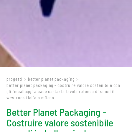
progetti
>
better planet packaging
>
better planet packaging - costruire valore sostenibile con
gli imballaggi a base carta: la tavola rotonda di smurfit
westrock italia a milano
Better Planet Packaging -
Costruire valore sostenibile