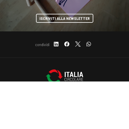
ISCRIVITI ALLA NEWSLETTER
condividi
Copyright © 2019-2026 ITALIA CIRCOLARE
COOKIE
Sede legale Via Carlo Torre 29, 20141 - Milano
P.IVA 10782370968 - REA 2556975
Privacy e Cookie policy
Questo sito web utilizza i cookie. Maggiori informazioni sui cookie
sono disponibili a
questo link
. Continuando ad utilizzare questo sito
si acconsente all'utilizzo dei cookie durante la navigazione.