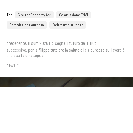
Tag:
Circular Economy Act
Commissione ENVI
Commissione europea
Parlamento europeo
precedente:
il sum 2026 ridisegna il futuro dei rifiuti
successivo:
per la filippa tutelare la salute e la sicurezza sul lavoro è
una scelta strategica
news
Ricevi aggiornamenti,
approfondimenti e nuovi contenuti
COOKIE
direttamente nella tua casella di
posta
Questo sito web utilizza i cookie. Maggiori informazioni sui cookie
sono disponibili a
questo link
. Continuando ad utilizzare questo sito