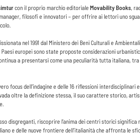
simtur
con il proprio marchio editoriale
Movability Books
, ra
manager, filosofi e innovatori – per offrire ai lettori uno sgua
ecolo.
ssionata nel 1991 dal Ministero dei Beni Culturali e Ambienta
Paesi europei sono state proposte considerazioni urbanistiche
inua a presentarsi come una peculiarità tutta italiana, tra piaz
il vero focus dell'indagine e delle 16 riflessioni interdisciplinar
 vada oltre la definizione stessa, il suo carattere storico, ar
e.
disgreganti, riscoprire l’anima dei centri storici significa ri
aliano e delle nuove frontiere dell’italianità che affronta le sfi