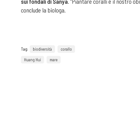
sui fondali di Sanya
. “Piantare coralli è il nostro o
conclude la biologa.
Tag:
biodiversità
corallo
Huang Hui
mare
precedente:
fattoria la maliosa:
storie
amore per il territorio e
sostenibilità danno vita al metodo
corino
successivo:
un laboratorio di eco-
design per riformulare il rapporto
con la plastica