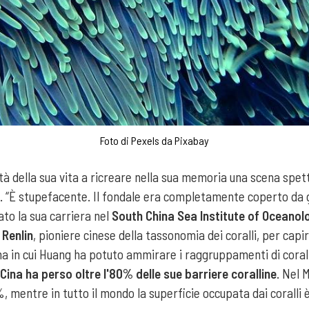
Foto di Pexels da Pixabay
à della sua vita a ricreare nella sua memoria una scena spe
e
. “È stupefacente. Il fondale era completamente coperto da gr
ato la sua carriera nel
South China Sea Institute of Oceanol
 Renlin
, pioniere cinese della tassonomia dei coralli, per capi
ma in cui Huang ha potuto ammirare i raggruppamenti di coralli,
 Cina ha perso oltre l'80% delle sue barriere coralline
. Nel 
%, mentre in tutto il mondo la superficie occupata dai coralli è