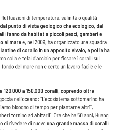
fluttuazioni di temperatura, salinità o qualità
 dal punto di vista geologico che ecologico, dal
li fanno da habitat a piccoli pesci, gamberi e
do al mare
e, nel 2009, ha organizzato una squadra
antine di corallo in un apposito vivaio, e poi le ha
amo colla e telai d'acciaio per fissare i coralli sul
l fondo del mare non è certo un lavoro facile e le
 120.000 a 150.000 coralli, coprendo oltre
a goccia nell'oceano: “L'ecosistema sottomarino ha
bbiamo bisogno di tempo per piantarne altri”,
beri tornino ad abitarli”. Ora che ha 50 anni, Huang
o di rivedere di nuovo
una grande massa di coralli