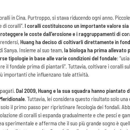
alli in Cina. Purtroppo, si stava riducendo ogni anno. Piccole 
di coralli”.
I coralli costituiscono un importante valore sia
oteggere le coste dall'erosione e i raggruppamenti di coral
prendersi,
Huang ha deciso di coltivarli direttamente in fon
à di Sanya. Insieme al suo team,
la biologa ha prima allevato pi
se tipologie in base alle varie condizioni del fondale
: “usi
il fondale prima di piantarli”. Tuttavia, coltivare i coralli su
iù importanti che influenzano tale attività.
ipagati.
Dal 2009, Huang e la sua squadra hanno piantato da
Meridionale
. Tuttavia, lei considera questo risultato solo un
solo il primo passo per ripristinare l'ecologia dei fondali. A
olazione di coralli si espanda gradualmente e che pesci e gam
rea sperimentale e afferma che il suo più grande sogno è quell