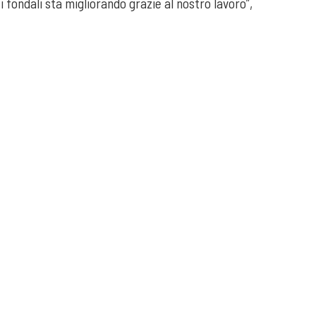
dei fondali sta migliorando grazie al nostro lavoro”,
COOKIE
Questo sito web utilizza i cookie. Maggiori informazioni sui
cookie sono disponibili a
questo link
. Continuando ad
utilizzare questo sito si acconsente all'utilizzo dei cookie
durante la navigazione.
ACCETTA