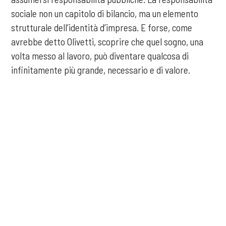
sociale non un capitolo di bilancio, ma un elemento
strutturale dell’identità d’impresa. E forse, come
avrebbe detto Olivetti, scoprire che quel sogno, una
volta messo al lavoro, può diventare qualcosa di
infinitamente più grande, necessario e di valore.
COOKIE
Autori
Questo sito web utilizza i cookie. Maggiori informazioni sui cookie
sono disponibili a
questo link
. Continuando ad utilizzare questo sito
si acconsente all'utilizzo dei cookie durante la navigazione.
ACCETTA