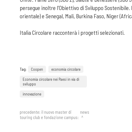
persegue inoltre l’Obiettivo di Sviluppo Sostenibile. 
orientale) e Senegal, Mali, Burkina Faso, Niger (Afric
Italia Circolare racconterà i progetti selezionati.
Tag:
Coopen
economia circolare
Economia circolare nei Paesi in via di
sviluppo
innovazione
precedente:
il nuovo master di
news
touring club e fondazione campus:
ultimi giorni per le iscrizioni
successivo:
l'innovazione digitale