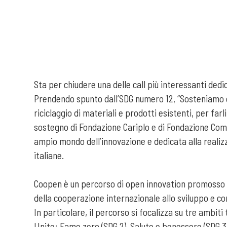
Sta per chiudere una delle call più interessanti dedic
Prendendo spunto dall’SDG numero 12, “Sosteniamo e f
riciclaggio di materiali e prodotti esistenti, per far
sostegno di Fondazione Cariplo e di Fondazione Compa
ampio mondo dell’innovazione e dedicata alla realizz
italiane.
Coopen è un percorso di open innovation promosso da 
della cooperazione internazionale allo sviluppo e con
In particolare, il percorso si focalizza su tre ambiti
Unite: Fame zero (SDG 2), Salute e benessere (SDG 3