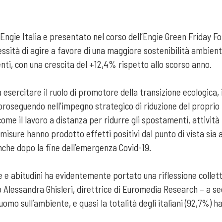
ngie Italia e presentato nel corso dell’Engie Green Friday 
ssità di agire a favore di una maggiore sostenibilità ambientale
nti, con una crescita del +12,4% rispetto allo scorso anno.
a esercitare il ruolo di promotore della transizione ecologica, 
proseguendo nell’impegno strategico di riduzione del propri
ome il lavoro a distanza per ridurre gli spostamenti, attività 
 misure hanno prodotto effetti positivi dal punto di vista si
nche dopo la fine dell’emergenza Covid-19.
te e abitudini ha evidentemente portato una riflessione collett
o Alessandra Ghisleri, direttrice di Euromedia Research – a s
uomo sull’ambiente, e quasi la totalità degli italiani (92,7%) 