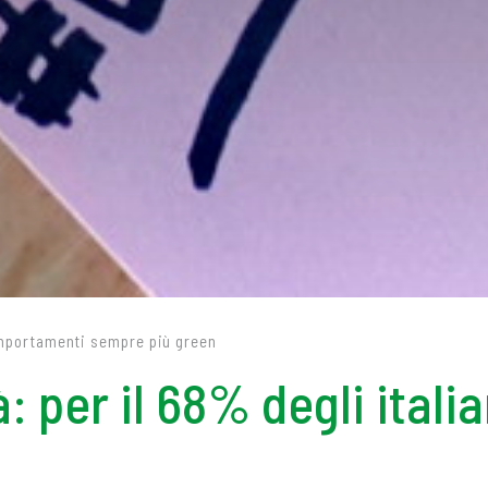
comportamenti sempre più green
à: per il 68% degli ita