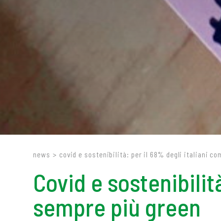
news
>
covid e sostenibilità: per il 68% degli italiani 
Covid e sostenibilit
sempre più green