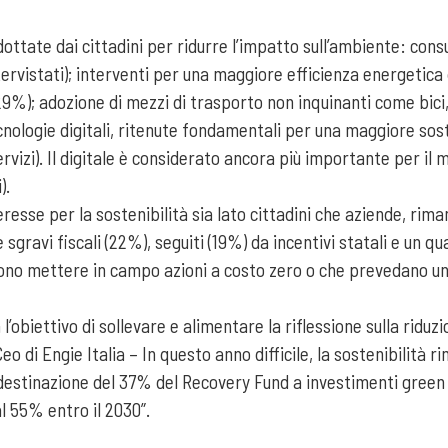
ottate dai cittadini per ridurre l’impatto sull’ambiente: cons
tervistati); interventi per una maggiore efficienza energetica
 29%); adozione di mezzi di trasporto non inquinanti come bici,
nologie digitali, ritenute fondamentali per una maggiore sost
vizi). Il digitale è considerato ancora più importante per il mo
).
eresse per la sostenibilità sia lato cittadini che aziende, rim
gravi fiscali (22%), seguiti (19%) da incentivi statali e un q
ssono mettere in campo azioni a costo zero o che prevedano u
’obiettivo di sollevare e alimentare la riflessione sulla riduzi
i Engie Italia – In questo anno difficile, la sostenibilità ri
destinazione del 37% del Recovery Fund a investimenti green 
l 55% entro il 2030”.