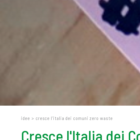
idee
>
cresce l'italia dei comuni zero waste
Cresce l'Italia dei