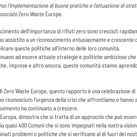
so l’implementazione di buone pratiche e l’attuazione di strate
Associato
Zero Waste Europe
.
oscimento dell'importanza di rifiuti zero sono cresciuti rapida
mo assistito a un riconoscimento entusiasmante e crescente d
licare queste politiche all'interno delle loro comunità.
tinuano ad essere attuate strategie e politiche ambiziose ch
bliche, imprese e altro ancora, queste comunità stanno aprend
di Zero Waste Europe, questo rapporto è una celebrazione di q
 riconosciuto l'urgenza della crisi che affrontiamo e hanno ag
 movimento ha continuato a crescere.
in Europa, dimostra che si tratta di un approccio che può esse
ia quasi 400 Comuni che si sono impegnati nella nostra visione
ati problemi o politiche che si verificano al di fuori dei no