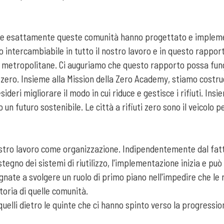
me esattamente queste comunità hanno progettato e implement
o intercambiabile in tutto il nostro lavoro e in questo rapport
ittà metropolitane. Ci auguriamo che questo rapporto possa fung
 zero. Insieme alla Mission della Zero Academy, stiamo costru
eri migliorare il modo in cui riduce e gestisce i rifiuti. In
 un futuro sostenibile. Le città a rifiuti zero sono il veicol
 nostro lavoro come organizzazione. Indipendentemente dal fatt
sostegno dei sistemi di riutilizzo, l'implementazione inizia e può
te a svolgere un ruolo di primo piano nell'impedire che le ris
toria di quelle comunità.
uelli dietro le quinte che ci hanno spinto verso la progressio