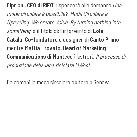
Cipriani, CEO di RIFO’
risponderà alla domanda
Una
moda circolare è possibile?
.
Moda Circolare e
Upcycling: We create Value. By turning nothing into
something
, è il titolo dell’intervento di
Lola
Catala, Co-fondatore e designer di Canto Primo
mentre
Mattia Trovato, Head of Marketing
Communications di Manteco
illustrerà
Il processo di
produzione della lana riciclata MWool
.
Da domani la moda circolare abiterà a Genova.
Tag:
Circular Value Forum
economia circolare
Genova
COOKIE
moda circolare
moda sostenibile
sostenibilità
Questo sito web utilizza i cookie. Maggiori informazioni sui cookie