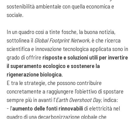
sostenibilità ambientale con quella economica e
sociale.
In un quadro così a tinte fosche, la buona notizia,
sottolinea il
Global Footprint Network
, è che ricerca
scientifica e innovazione tecnologica applicata sono in
grado di offrire
risposte e soluzioni utili per invertire
il superamento ecologico e sostenere la
rigenerazione biologica
.
E tra le strategie, che possono contribuire
concretamente a raggiungere l’obiettivo di spostare
sempre più in avanti l’
Earth Overshoot Day,
indica:
- l'
aumento delle fonti rinnovabili
di elettricità nel
quadro di una decarbonizzazione globale che
raggiunga il 75% (con un guadagno pari a 26 giorni);
- la
riduzione del 50% dello spreco alimentare
, che
COOKIE