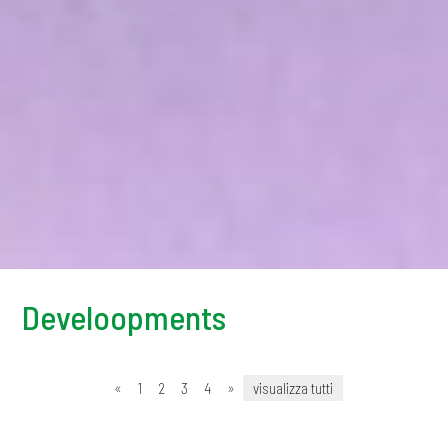
Develoopments
«
1
2
3
4
»
visualizza tutti