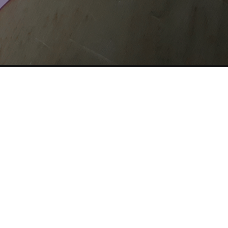
CHE
SITE MAP
COOKIE
Questo sito web utilizza i cookie. Maggiori informazioni sui
cookie sono disponibili a
questo link
. Continuando ad
utilizzare questo sito si acconsente all'utilizzo dei cookie
durante la navigazione.
ACCETTA