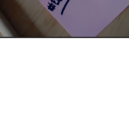
 DIRECTORY
PARTNERSHIP
YOUTUBE
TOP RICER
condividi