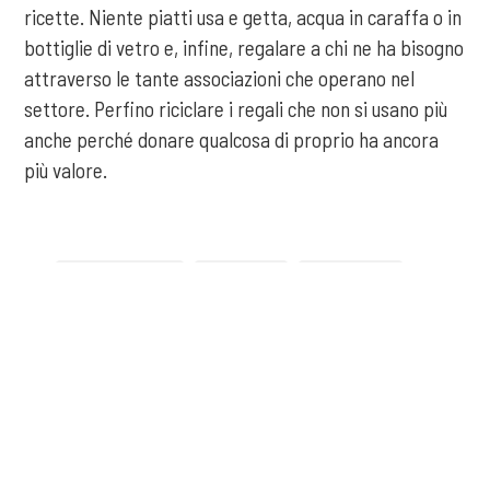
ricette. Niente piatti usa e getta, acqua in caraffa o in
bottiglie di vetro e, infine, regalare a chi ne ha bisogno
attraverso le tante associazioni che operano nel
settore. Perfino riciclare i regali che non si usano più
anche perché donare qualcosa di proprio ha ancora
più valore.
Tag:
economia circolare
Legambiente
progetto ECCO
sostenibilità
Tutto torna: storie circolari
COOKIE
precedente:
rilegno porta la musica italiana nel cuore della natura
Questo sito web utilizza i cookie. Maggiori informazioni sui cookie
successivo:
manifesto icesp 2020: la ripresa passa dall'economia
sono disponibili a
questo link
. Continuando ad utilizzare questo sito
circolare
si acconsente all'utilizzo dei cookie durante la navigazione.
storie
ACCETTA