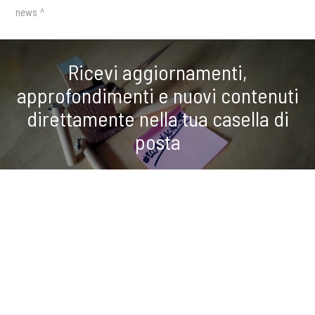
news
Ricevi aggiornamenti,
approfondimenti e nuovi contenuti
direttamente nella tua casella di
posta
ISCRIVITI ALLA NEWSLETTER
COOKIE
Questo sito web utilizza i cookie. Maggiori informazioni sui cookie
condividi
sono disponibili a
questo link
. Continuando ad utilizzare questo sito
si acconsente all'utilizzo dei cookie durante la navigazione.
ACCETTA