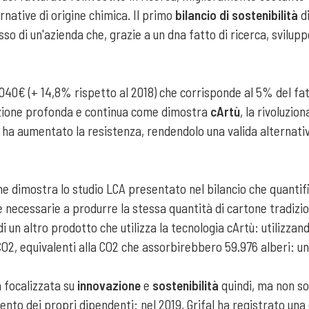
ernative di origine chimica. Il primo
bilancio di sostenibilità
d
esso di un'azienda che, grazie a un dna fatto di ricerca, svilup
9.040€ (+ 14,8% rispetto al 2018) che corrisponde al 5% del fatt
vazione profonda e continua come dimostra
cArtù
, la rivoluzio
e ha aumentato la resistenza, rendendolo una valida alternativ
me dimostra lo studio LCA presentato nel bilancio che quantif
 necessarie a produrre la stessa quantità di cartone tradiziona
 di un altro prodotto che utilizza la tecnologia cArtù: utilizza
 CO2, equivalenti alla CO2 che assorbirebbero 59.976 alberi: un
da focalizzata su
innovazione
e
sostenibilità
quindi, ma non so
ento dei propri dipendenti: nel 2019, Grifal ha registrato una 