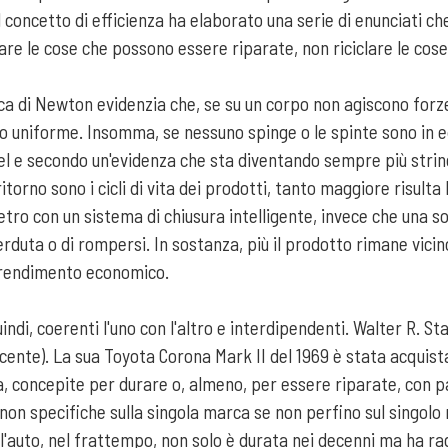
al concetto di efficienza ha elaborato una serie di enunciati ch
nare le cose che possono essere riparate, non riciclare le co
ca di Newton evidenzia che, se su un corpo non agiscono forze o
eo uniforme. Insomma, se nessuno spinge o le spinte sono in eq
e secondo un'evidenza che sta diventando sempre più stringent
torno sono i cicli di vita dei prodotti, tanto maggiore risulta l’
vetro con un sistema di chiusura intelligente, invece che una s
perduta o di rompersi. In sostanza, più il prodotto rimane vici
i rendimento economico.
di, coerenti l'uno con l'altro e interdipendenti. Walter R. St
ente). La sua Toyota Corona Mark II del 1969 è stata acquistata
a, concepite per durare o, almeno, per essere riparate, con pa
n specifiche sulla singola marca se non perfino sul singolo 
, l'auto, nel frattempo, non solo è durata nei decenni ma ha ra