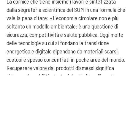
La cornice che tiene insieme i lavori è sintetizzata
dalla segreteria scientifica del SUM in una formula che
vale la pena citare: «L'economia circolare non è più
soltanto un modello ambientale: è una questione di
sicurezza, competitività e salute pubblica. Oggi molte
delle tecnologie su cui si fondano la transizione
energetica e digitale dipendono da materiali scarsi,
costosi e spesso concentrati in poche aree del mondo.
Recuperare valore dai prodotti dismessi significa
ridurre vulnerabilità strategiche, limitare l'impatto
ambientale e costruire filiere più resilienti».
COOKIE
L'edizione 2026 si svolge con il patrocinio del Ministero
Questo sito web utilizza i cookie. Maggiori informazioni sui cookie
dell'Ambiente e della Sicurezza Energetica, della
sono disponibili a
questo link
. Continuando ad utilizzare questo sito
Regione Campania, del Comune di Procida, di ENEA e
si acconsente all'utilizzo dei cookie durante la navigazione.
ISPRA.
ACCETTA