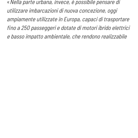
«
Nella parte urbana, invece, è possibile pensare di
utilizzare imbarcazioni di nuova concezione, oggi
ampiamente utilizzate in Europa, capaci di trasportare
fino a 250 passeggeri e dotate di motori ibrido elettrici
e basso impatto ambientale, che rendono realizzabile
l’idea di rendere il Tevere una valida alternativa di
trasporto pubblico, contribuendo al
COOKIE
decongestionamento della mobilità terrestre e
rappresentando un'alternativa interessantissima per
Questo sito web utilizza i cookie. Maggiori informazioni sui cookie
giungere nella Capitale con un servizio sicuro e
sono disponibili a
questo link
. Continuando ad utilizzare questo sito
veloce
», aggiunge.
si acconsente all'utilizzo dei cookie durante la navigazione.
ACCETTA
Autori