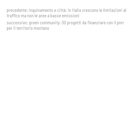
precedente:
inquinamento e città: in italia crescono le limitazioni al
traffico ma non le aree a basse emissioni
successivo:
green community: 30 progetti da finanziare con il pnrr
per il territorio montano
storie
COOKIE
Ricevi aggiornamenti,
Questo sito web utilizza i cookie. Maggiori informazioni sui cookie
approfondimenti e nuovi contenuti
sono disponibili a
questo link
. Continuando ad utilizzare questo sito
direttamente nella tua casella di
si acconsente all'utilizzo dei cookie durante la navigazione.
posta
ACCETTA
ISCRIVITI ALLA NEWSLETTER