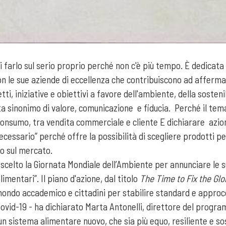
 farlo sul serio proprio perché non c'è più tempo. È dedicata 
 con le sue aziende di eccellenza che contribuiscono ad afferm
i, iniziative e obiettivi a favore dell'ambiente, della sostenib
a sinonimo di valore, comunicazione e fiducia. Perché il tema d
sumo, tra vendita commerciale e cliente E dichiarare azioni e 
ecessario” perché offre la possibilità di scegliere prodotti 
io sul mercato.
scelto la Giornata Mondiale dell’Ambiente per annunciare le su
limentari”. Il piano d'azione, dal titolo
The Time to Fix the Gl
mondo accademico e cittadini per stabilire standard e approc
ovid-19 - ha dichiarato Marta Antonelli, direttore del program
un sistema alimentare nuovo, che sia più equo, resiliente e so