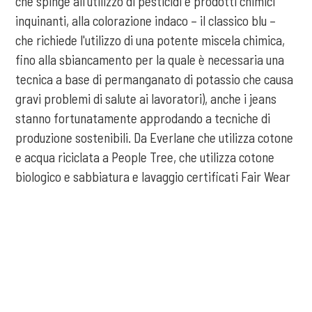
che spinge all'utilizzo di pesticidi e prodotti chimici
inquinanti, alla colorazione indaco – il classico blu –
che richiede l'utilizzo di una potente miscela chimica,
fino alla sbiancamento per la quale è necessaria una
tecnica a base di permanganato di potassio che causa
gravi problemi di salute ai lavoratori), anche i jeans
stanno fortunatamente approdando a tecniche di
produzione sostenibili. Da Everlane che utilizza cotone
e acqua riciclata a People Tree, che utilizza cotone
biologico e sabbiatura e lavaggio certificati Fair Wear
Foundation, da EcoGeco di Genova (la patria dei jeans)
che certifica tutto il programma ecologico di
COOKIE
produzione con tinture a basso impatto ambientale, a
Levi's che vara Re/Done, la sua prima linea di jeans
Questo sito web utilizza i cookie. Maggiori informazioni sui cookie
"rigenerati" (come gli pneumatici), utilizzando
sono disponibili a
questo link
. Continuando ad utilizzare questo sito
esclusivamente capi arrivati a fine vita.
si acconsente all'utilizzo dei cookie durante la navigazione.