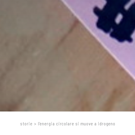
storie
>
l'energia circolare si muove a idrogeno