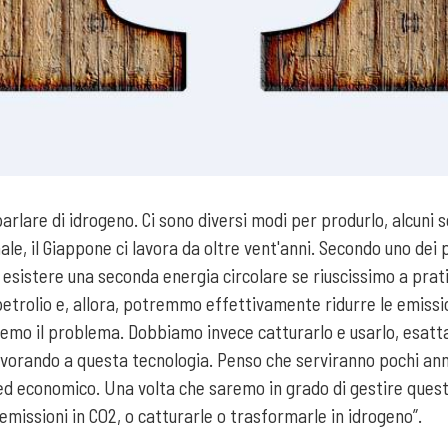
parlare di idrogeno. Ci sono diversi modi per produrlo, alcuni s
e, il Giappone ci lavora da oltre vent'anni. Secondo uno dei pa
 esistere una seconda energia circolare se riuscissimo a prati
petrolio e, allora, potremmo effettivamente ridurre le emissi
veremo il problema. Dobbiamo invece catturarlo e usarlo, esa
avorando a questa tecnologia. Penso che serviranno pochi anni 
co ed economico. Una volta che saremo in grado di gestire ques
missioni in CO2, o catturarle o trasformarle in idrogeno”.