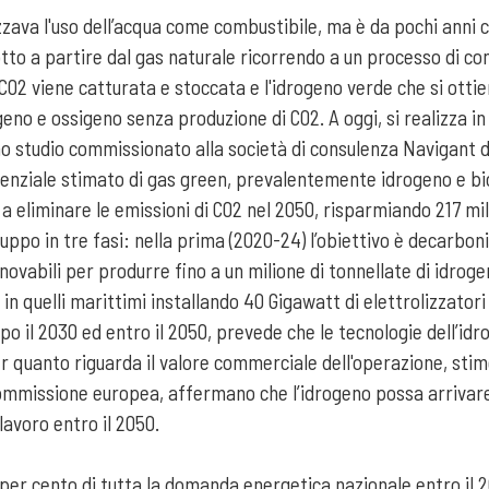
tizzava l'uso dell’acqua come combustibile, ma è da pochi anni
otto a partire dal gas naturale ricorrendo a un processo di co
C02 viene catturata e stoccata e l'idrogeno verde che si ottien
geno e ossigeno senza produzione di C02. A oggi, si realizza 
studio commissionato alla società di consulenza Navigant da
tenziale stimato di gas green, prevalentemente idrogeno e bi
a eliminare le emissioni di C02 nel 2050, risparmiando 217 milia
ppo in tre fasi: nella prima (2020-24) l’obiettivo è decarboni
novabili per produrre fino a un milione di tonnellate di idrog
in quelli marittimi installando 40 Gigawatt di elettrolizzatori 
opo il 2030 ed entro il 2050, prevede che le tecnologie dell’i
 Per quanto riguarda il valore commerciale dell'operazione, st
 Commissione europea, affermano che l’idrogeno possa arrivar
 lavoro entro il 2050.
5 per cento di tutta la domanda energetica nazionale entro il 2