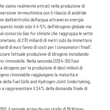
 che siamo realmente entrati nella produzione di
nversione termochimica con il rilascio di anidride
e dall’elettrolisi dell’acqua attraverso energia
in questo modo solo il 4-5% dell’idrogeno globale ma
l consorzio Gas for climate che raggruppa le sette
ometano, di 270 miliardi di metri cubi da immettere
rdi di euro l’anno di costi per i consumatori finali”.
zzare l’attuale produzione di idrogeno installando
eno rinnovabile. Nella seconda (2024-30) l'uso
a idrogeno per la produzione di dieci milioni di
drogeno rinnovabile raggiungano la maturità e
ime della Fuel Cells and Hydrogen Joint Undertaking,
e a rappresentare il 24% della domanda finale di
050, il segnale arriva da uno studio di McKinsey