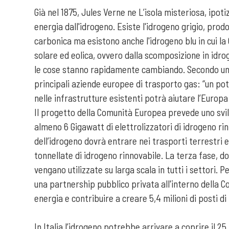
Già nel 1875, Jules Verne ne L’isola misteriosa, ipo
energia dall'idrogeno. Esiste l'idrogeno grigio, prod
carbonica ma esistono anche l'idrogeno blu in cui la 
solare ed eolica, ovvero dalla scomposizione in idro
le cose stanno rapidamente cambiando. Secondo uno 
principali aziende europee di trasporto gas: “un po
nelle infrastrutture esistenti potrà aiutare l’Europa 
Il progetto della Comunità Europea prevede uno svilu
almeno 6 Gigawatt di elettrolizzatori di idrogeno rin
dell’idrogeno dovrà entrare nei trasporti terrestri e 
tonnellate di idrogeno rinnovabile. La terza fase, d
vengano utilizzate su larga scala in tutti i settori.
una partnership pubblico privata all'interno della
energia e contribuire a creare 5,4 milioni di posti di
In Italia l’idrogeno potrebbe arrivare a coprire il 2