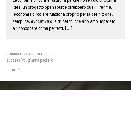
idea, un progetto open source direbbero quelli. Per me,
l’economia circolare funziona proprio per la definizione:
semplice, evocativa di altri cerchi che abbiamo imparato
a riconoscere come perfetti. [...]
precedente:
ermete realacci
successivo:
gianna paciello
autori
Ricevi aggiornamenti,
approfondimenti e nuovi contenuti
COOKIE
direttamente nella tua casella di
posta
Questo sito web utilizza i cookie. Maggiori informazioni sui cookie
sono disponibili a
questo link
. Continuando ad utilizzare questo sito