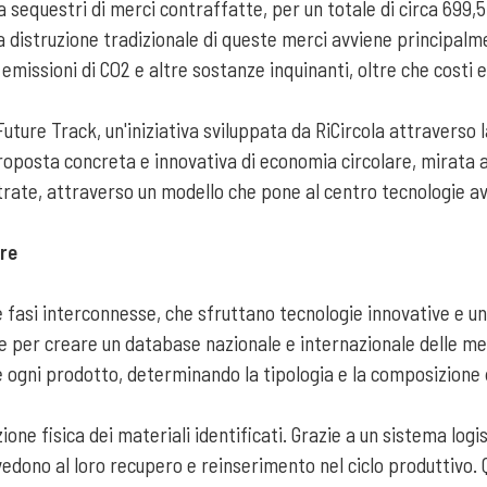
 sequestri di merci contraffatte, per un totale di circa 699,5 
La distruzione tradizionale di queste merci avviene principa
emissioni di CO2 e altre sostanze inquinanti, oltre che costi 
ture Track, un'iniziativa sviluppata da RiCircola attraverso l
proposta concreta e innovativa di economia circolare, mirata a
trate, attraverso un modello che pone al centro tecnologie a
are
 fasi interconnesse, che sfruttano tecnologie innovative e un
iciale per creare un database nazionale e internazionale delle
 ogni prodotto, determinando la tipologia e la composizione d
one fisica dei materiali identificati. Grazie a un sistema logi
ovvedono al loro recupero e reinserimento nel ciclo produttivo