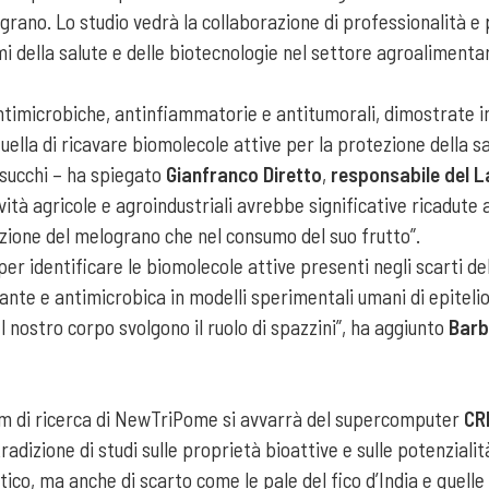
ograno. Lo studio vedrà la collaborazione di professionalità 
i della salute e delle biotecnologie nel settore agroalimenta
timicrobiche, antinfiammatorie e antitumorali, dimostrate in 
lla di ricavare biomolecole attive per la protezione della sa
 succhi – ha spiegato
Gianfranco Diretto
,
responsabile del L
vità agricole e agroindustriali avrebbe significative ricadute 
vazione del melograno che nel consumo del suo frutto”.
per identificare le biomolecole attive presenti negli scarti de
dante e antimicrobica in modelli sperimentali umani di epitel
l nostro corpo svolgono il ruolo di spazzini”, ha aggiunto
Barb
eam di ricerca di NewTriPome si avvarrà del supercomputer
CR
tradizione di studi sulle proprietà bioattive e sulle potenziali
ico, ma anche di scarto come le pale del fico d’India e quelle p