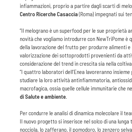
infiammazioni, proprio a partire dagli scarti di mel
Centro Ricerche Casaccia
(Roma) impegnati sui tem
“Il melograno è un superfood per le sue proprietà an
novità che vogliamo introdurre con NewTriPome è que
della lavorazione del frutto per produrre alimenti e
valorizzazione dei sottoprodotti provenienti da atti
considerazione del trend in crescita sia nella colti
“I quattro laboratori dell’Enea lavoreranno insieme 
studiare la loro attività antinfiammatoria, antiossi
macrofagica, ossia quelle cellule immunitarie che ne
di Salute e ambiente
.
Per condurre le analisi di dinamica molecolare il t
Il nuovo progetto si inserisce nel solco di una lunga 
nocciola, lo zafferano, il pomodoro, lo zenzero selvat