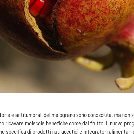
orie e antitumorali del melograno sono conosciute, ma non s
ssono ricavare molecole benefiche come dal frutto. Il nuovo pr
ne specifica di prodotti nutraceutici e integratori alimentari