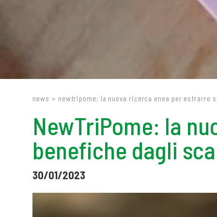
news
>
newtripome: la nuova ricerca enea per estrarre 
NewTriPome: la nuo
benefiche dagli sca
30/01/2023