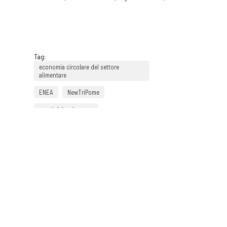
Tag:
economia circolare del settore
alimentare
ENEA
NewTriPome
scarti del melograno
precedente:
standard ethics:
news
banche italiane un esempio di
sostenibilità
successivo:
nasce il primo
osservatorio sulla sostenibilità per
le pmi italiane