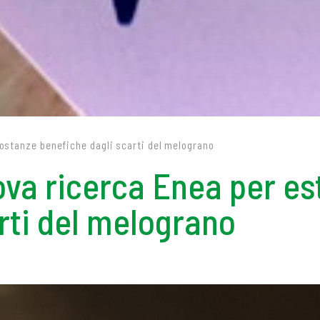
sostanze benefiche dagli scarti del melograno
va ricerca Enea per es
rti del melograno