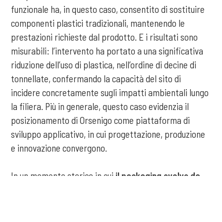
funzionale ha, in questo caso, consentito di sostituire
componenti plastici tradizionali, mantenendo le
prestazioni richieste dal prodotto. E i risultati sono
misurabili: l’intervento ha portato a una significativa
riduzione dell’uso di plastica, nell’ordine di decine di
tonnellate, confermando la capacità del sito di
incidere concretamente sugli impatti ambientali lungo
la filiera. Più in generale, questo caso evidenzia il
posizionamento di Orsenigo come piattaforma di
sviluppo applicativo, in cui progettazione, produzione
e innovazione convergono.
In un momento storico in cui
il packaging evolve da
elemento funzionale a leva strategica
, capace di
COOKIE
integrare esigenze industriali, normative e ambientali,
Orsenigo si configura così come un laboratorio