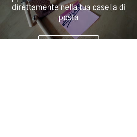
direttamente nella tua casella di
posta
ISCRIVITI ALLA NEWSLETTER
COOKIE
condividi
Questo sito web utilizza i cookie. Maggiori informazioni sui cookie
sono disponibili a
questo link
. Continuando ad utilizzare questo sito
si acconsente all'utilizzo dei cookie durante la navigazione.
ACCETTA
Copyright © 2019-2026 ITALIA CIRCOLARE
Sede legale Via Carlo Torre 29, 20141 - Milano
P.IVA 10782370968 - REA 2556975
Privacy e Cookie policy