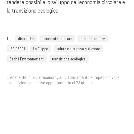
rendere possibile lo sviluppo dell’economia circolare e
la transizione ecologica.
Tag:
discariche
economia circolare
Green Economy
ISO 45001
La Filippa
salute e sicurezza sul lavoro
Séché Environnement
transizione ecologica
precedente:
circular economy act, il parlamento europeo convoca
un'audizione pubblica: appuntamento al 23 giugno
successivo:
tef 2026 – taranto eco forum. rigenerazione attiva e
progresso per il bene comune
COOKIE
news
Questo sito web utilizza i cookie. Maggiori informazioni sui cookie
sono disponibili a
questo link
. Continuando ad utilizzare questo sito
Ricevi aggiornamenti,
si acconsente all'utilizzo dei cookie durante la navigazione.