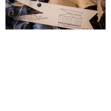
COOKIE
Questo sito web utilizza i cookie. Maggiori informazioni sui cookie
sono disponibili a
questo link
. Continuando ad utilizzare questo sito
La storia di Rosa
si acconsente all'utilizzo dei cookie durante la navigazione.
“Rosa è arrivata in Quid dopo aver attraversato il buio
ACCETTA
di soprusi e violenze domestiche da bambina, un
partner violento da ventenne, il carcere e l’alcolismo
da trentenne” racconta Anna. Rosa conosce la
passione per la macchina da cucire grazie a un
laboratorio che frequenta durante la sua detenzione