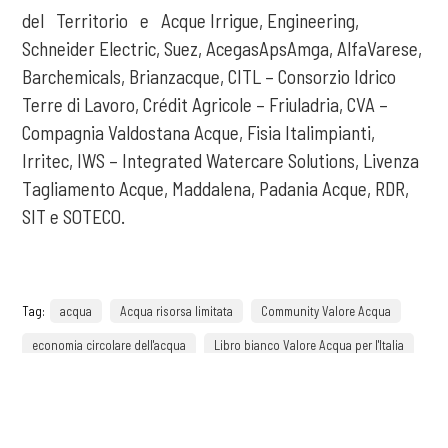
del Territorio e Acque Irrigue, Engineering,
Schneider Electric, Suez, AcegasApsAmga, AlfaVarese,
Barchemicals, Brianzacque, CITL – Consorzio Idrico
Terre di Lavoro, Crédit Agricole – Friuladria, CVA –
Compagnia Valdostana Acque, Fisia Italimpianti,
Irritec, IWS – Integrated Watercare Solutions, Livenza
Tagliamento Acque, Maddalena, Padania Acque, RDR,
SIT e SOTECO.
Tag:
acqua
Acqua risorsa limitata
Community Valore Acqua
economia circolare dell'acqua
Libro bianco Valore Acqua per l'Italia
Osservatorio Valore Acqua
purificazione dell'acqua
COOKIE
salvaguardia dell'acqua
sostenibilità dell'acqua