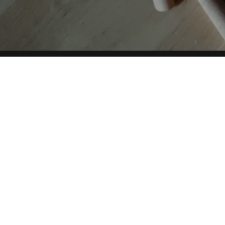
AUTORI
TAG
Copyright © 2019-2026 ITALIA CIRCOLARE
Sede legale Via Carlo Torre 29, 20141 - Milano
P.IVA 10782370968 - REA 2556975