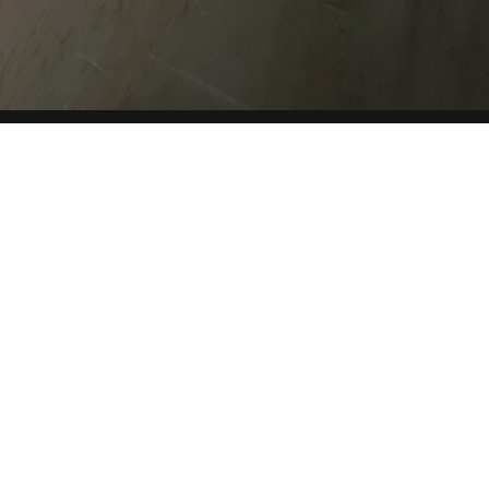
CHE
SITE MAP
COOKIE
Questo sito web utilizza i cookie. Maggiori informazioni sui
cookie sono disponibili a
questo link
. Continuando ad
utilizzare questo sito si acconsente all'utilizzo dei cookie
durante la navigazione.
ACCETTA