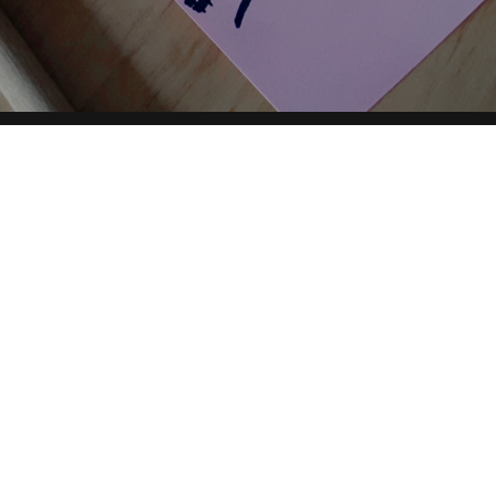
 DIRECTORY
PARTNERSHIP
YOUTUBE
TOP RICER
condividi