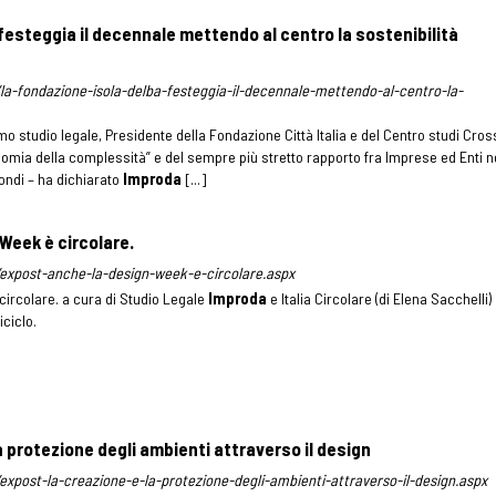
festeggia il decennale mettendo al centro la sostenibilità
it/la-fondazione-isola-delba-festeggia-il-decennale-mettendo-al-centro-la-
mo studio legale, Presidente della Fondazione Città Italia e del Centro studi Cros
nomia della complessità” e del sempre più stretto rapporto fra Imprese ed Enti n
condi – ha dichiarato
Improda
[...]
Week è circolare.
it/expost-anche-la-design-week-e-circolare.aspx
ircolare. a cura di Studio Legale
Improda
e Italia Circolare (di Elena Sacchelli)
iciclo.
 protezione degli ambienti attraverso il design
it/expost-la-creazione-e-la-protezione-degli-ambienti-attraverso-il-design.aspx