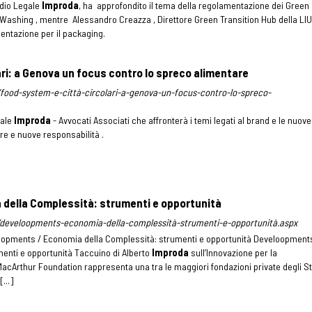
udio Legale
Improda
, ha approfondito il tema della regolamentazione dei Green
n Washing , mentre Alessandro Creazza , Direttore Green Transition Hub della LI
ntazione per il packaging.
ari: a Genova un focus contro lo spreco alimentare
it/food-system-e-città-circolari-a-genova-un-focus-contro-lo-spreco-
gale
Improda
- Avvocati Associati che affronterà i temi legati al brand e le nuove
e e nuove responsabilità .
della Complessità: strumenti e opportunità
-it/develoopments-economia-della-complessità-strumenti-e-opportunità.aspx
oopments / Economia della Complessità: strumenti e opportunità Develoopments
enti e opportunità Taccuino di Alberto
Improda
sull’Innovazione per la
MacArthur Foundation rappresenta una tra le maggiori fondazioni private degli St
...]