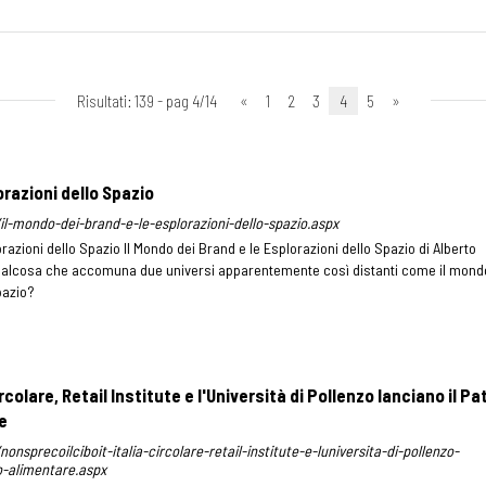
Risultati: 139 - pag 4/14
«
1
2
3
4
5
»
orazioni dello Spazio
t/il-mondo-dei-brand-e-le-esplorazioni-dello-spazio.aspx
razioni dello Spazio Il Mondo dei Brand e le Esplorazioni dello Spazio di Alberto
ualcosa che accomuna due universi apparentemente così distanti come il mond
pazio?
rcolare, Retail Institute e l'Università di Pollenzo lanciano il Pa
e
/nonsprecoilciboit-italia-circolare-retail-institute-e-luniversita-di-pollenzo-
o-alimentare.aspx