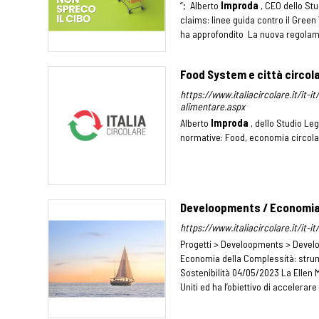
”; Alberto
Improda
, CEO dello St
claims: linee guida contro il Gree
ha approfondito La nuova regolame
Food System e città circol
https://www.italiacircolare.it/it-
alimentare.aspx
Alberto
Improda
, dello Studio Le
normative: Food, economia circolar
Develoopments / Economia 
https://www.italiacircolare.it/it
Progetti > Develoopments > Devel
Economia della Complessità: strum
Sostenibilità 04/05/2023 La Ellen 
Uniti ed ha l’obiettivo di accelerare [