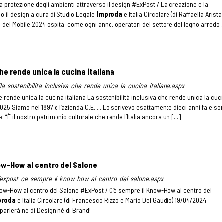
a protezione degli ambienti attraverso il design #ExPost / La creazione e la
o il design a cura di Studio Legale
Improda
e Italia Circolare (di Raffaella Arista
 del Mobile 2024 ospita, come ogni anno, operatori del settore del legno arredo 
che rende unica la cucina italiana
t/la-sostenibilita-inclusiva-che-rende-unica-la-cucina-italiana.aspx
he rende unica la cucina italiana La sostenibilità inclusiva che rende unica la cuc
025 Siamo nel 1897 e l’azienda C.E. ... Lo scrivevo esattamente dieci anni fa e so
 “È il nostro patrimonio culturale che rende l’Italia ancora un [...]
ow-How al centro del Salone
-it/expost-ce-sempre-il-know-how-al-centro-del-salone.aspx
now-How al centro del Salone #ExPost / C’è sempre il Know-How al centro del
proda
e Italia Circolare (di Francesco Rizzo e Mario Del Gaudio) 19/04/2024
parlerà né di Design né di Brand!