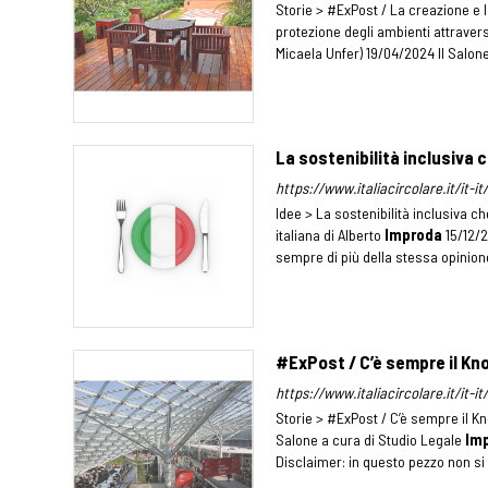
Storie > #ExPost / La creazione e l
protezione degli ambienti attravers
Micaela Unfer) 19/04/2024 Il Salone
La sostenibilità inclusiva 
https://www.italiacircolare.it/it-i
Idee > La sostenibilità inclusiva c
italiana di Alberto
Improda
15/12/2
sempre di più della stessa opinione:
#ExPost / C’è sempre il Kn
https://www.italiacircolare.it/it
Storie > #ExPost / C’è sempre il K
Salone a cura di Studio Legale
Im
Disclaimer: in questo pezzo non si 