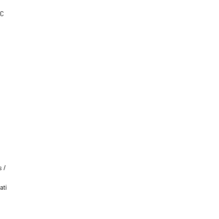
UC
 /
ati