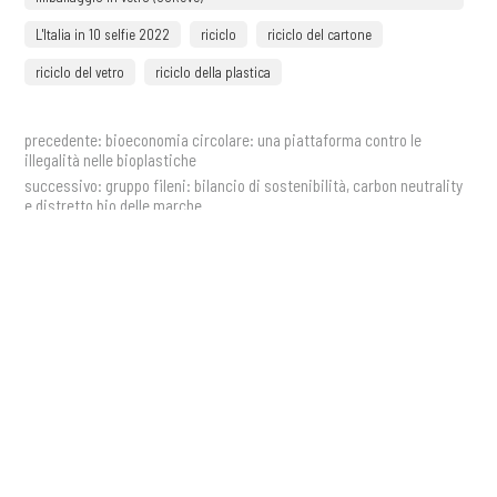
L'Italia in 10 selfie 2022
riciclo
riciclo del cartone
riciclo del vetro
riciclo della plastica
precedente:
bioeconomia circolare: una piattaforma contro le
illegalità nelle bioplastiche
successivo:
gruppo fileni: bilancio di sostenibilità, carbon neutrality
e distretto bio delle marche
storie
COOKIE
Ricevi aggiornamenti,
Questo sito web utilizza i cookie. Maggiori informazioni sui cookie
sono disponibili a
questo link
. Continuando ad utilizzare questo sito
approfondimenti e nuovi contenuti
si acconsente all'utilizzo dei cookie durante la navigazione.
direttamente nella tua casella di
ACCETTA
posta