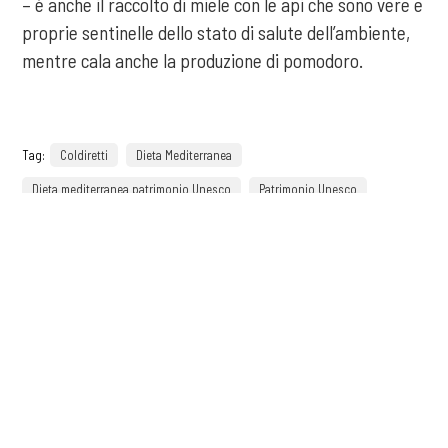
– è anche il raccolto di miele con le api che sono vere e
proprie sentinelle dello stato di salute dell’ambiente,
mentre cala anche la produzione di pomodoro.
Tag:
Coldiretti
Dieta Mediterranea
Dieta mediterranea patrimonio Unesco
Patrimonio Unesco
sostenibilità nutrizionale
UNESCO
COOKIE
precedente:
biodiversità: si riducono gli impollinatori? i fiori fanno da
Questo sito web utilizza i cookie. Maggiori informazioni sui cookie
soli
sono disponibili a
questo link
. Continuando ad utilizzare questo sito
successivo:
modellazione 3d nel tessile
si acconsente all'utilizzo dei cookie durante la navigazione.
storie
ACCETTA
Ricevi aggiornamenti,