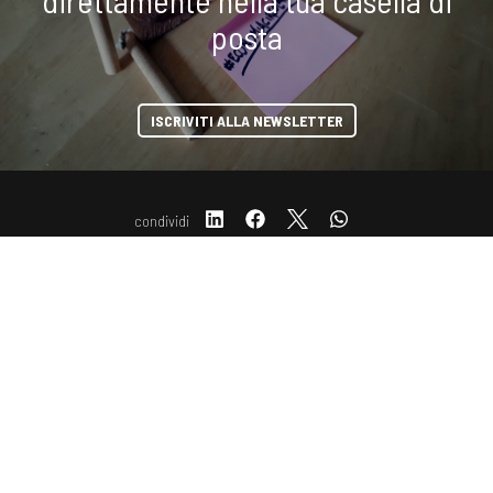
direttamente nella tua casella di
posta
ISCRIVITI ALLA NEWSLETTER
condividi
COOKIE
Questo sito web utilizza i cookie. Maggiori informazioni sui cookie
sono disponibili a
questo link
. Continuando ad utilizzare questo sito
Copyright © 2019-2026 ITALIA CIRCOLARE
si acconsente all'utilizzo dei cookie durante la navigazione.
Sede legale Via Carlo Torre 29, 20141 - Milano
P.IVA 10782370968 - REA 2556975
ACCETTA
Privacy e Cookie policy