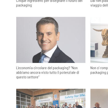
Cinque ingredienti per disegnare il futuro del
Dal film plas
packaging
viaggio dell
L’economia circolare del packaging? “Non
Non ci romp
abbiamo ancora visto tutto il potenziale di
packaging p
questo settore”