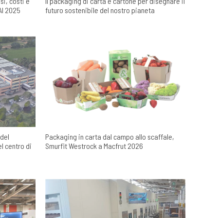
i, costi e
Il packaging di carta e cartone per disegnare il
AI 2025
futuro sostenibile del nostro pianeta
 del
Packaging in carta dal campo allo scaffale,
l centro di
Smurfit Westrock a Macfrut 2026