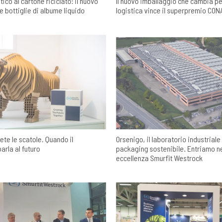
tico al cartone riciclato: il nuovo
Il nuovo imballaggio che cambia pes
e bottiglie di albume liquido
logistica vince il superpremio CON
ete le scatole. Quando il
Orsenigo, il laboratorio industriale
arla al futuro
packaging sostenibile. Entriamo ne
eccellenza Smurfit Westrock