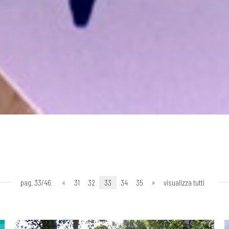
pag. 33/46
«
31
32
33
34
35
»
visualizza tutti