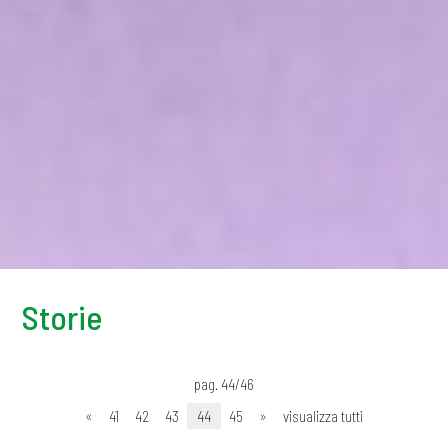
Storie
pag. 44/46
«
41
42
43
44
45
»
visualizza tutti