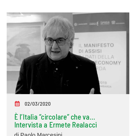
02/03/2020
È l’Italia “circolare” che va…
Intervista a Ermete Realacci
di Paolo Marcesini