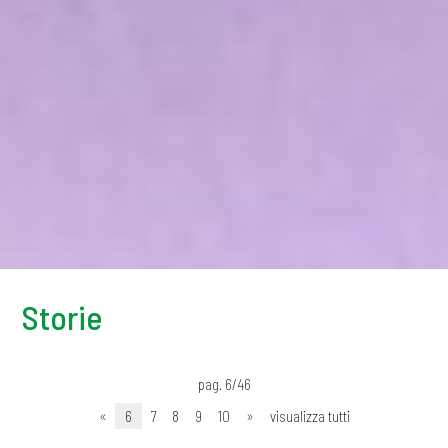
Storie
pag. 6/46
«
6
7
8
9
10
»
visualizza tutti