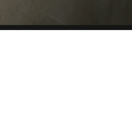
CHE
SITE MAP
COOKIE
Questo sito web utilizza i cookie. Maggiori informazioni sui
cookie sono disponibili a
questo link
. Continuando ad
utilizzare questo sito si acconsente all'utilizzo dei cookie
durante la navigazione.
ACCETTA