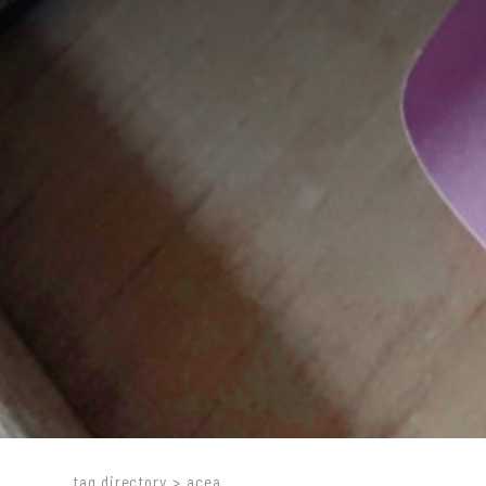
tag directory
>
acea