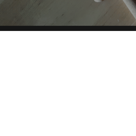
AUTORI
TAG
Copyright © 2019-2026 ITALIA CIRCOLARE
Sede legale Via Carlo Torre 29, 20141 - Milano
P.IVA 10782370968 - REA 2556975
Privacy e Cookie policy