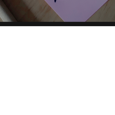
 DIRECTORY
PARTNERSHIP
YOUTUBE
TOP RICER
condividi