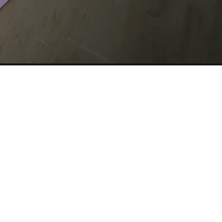
CHE
SITE MAP
COOKIE
Questo sito web utilizza i cookie. Maggiori informazioni sui
cookie sono disponibili a
questo link
. Continuando ad
utilizzare questo sito si acconsente all'utilizzo dei cookie
durante la navigazione.
ACCETTA