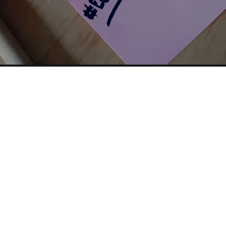
 DIRECTORY
PARTNERSHIP
YOUTUBE
TOP RICER
condividi