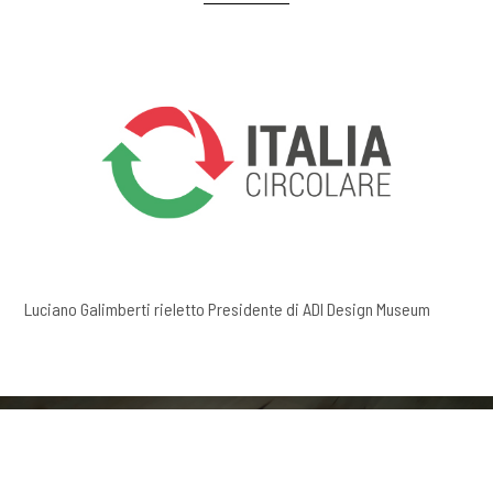
Luciano Galimberti rieletto Presidente di ADI Design Museum
Ricevi aggiornamenti,
COOKIE
approfondimenti e nuovi contenuti